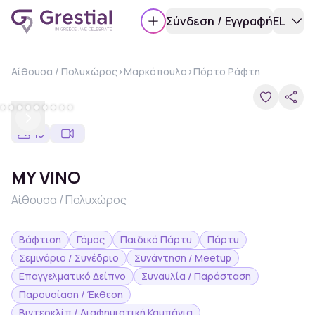
Σύνδεση
/
Εγγραφή
EL
Αίθουσα / Πολυχώρος
>
Μαρκόπουλο
>
Πόρτο Ράφτη
Previous
Next
15
MY VINO
Αίθουσα / Πολυχώρος
Βάφτιση
Γάμος
Παιδικό Πάρτυ
Πάρτυ
Σεμινάριο / Συνέδριο
Συνάντηση / Meetup
Επαγγελματικό Δείπνο
Συναυλία / Παράσταση
Παρουσίαση / Έκθεση
Βιντεοκλίπ / Διαφημιστική Καμπάνια